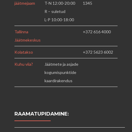
jäätmejaam
T-N 12:00-20:00
1345
R – suletud
L-P 10:00-18:00
Tallinna
+372 616 4000
Jäätmekeskus
Kolatakso
+372 5623 6002
Kuhu viia?
Jäätmete ja asjade
kogumispunktide
kaardirakendus
RAAMATUPIDAMINE: