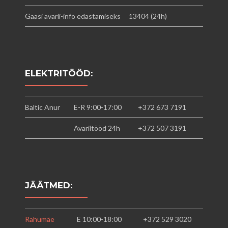
Gaasi avarii-info edastamiseks
13404 (24h)
ELEKTRITÖÖD:
Baltic Anur
E-R 9:00-17:00
+372 673 7191
Avariitööd 24h
+372 507 3191
JÄÄTMED:
Rahumäe
E 10:00-18:00
+372 529 3020