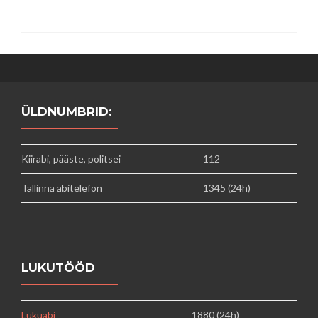
ÜLDNUMBRID:
Kiirabi, pääste, politsei
112
Tallinna abitelefon
1345 (24h)
LUKUTÖÖD
Lukuabi
1880 (24h)