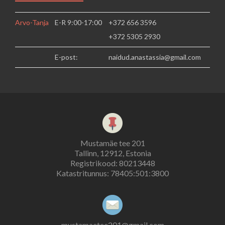
Arvo-Tanja
E-R 9:00-17:00
+372 656 3596
+372 5305 2930
E-post:
naidud.anastassia@gmail.com
Mustamäe tee 201
Tallinn, 12912, Estonia
Registrikood: 80213448
Katastritunnus:
78405:501:3800
mustamaetee201@gmail.com