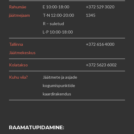
Rahumäe
E 10:00-18:00
+372 529 3020
jäätmejaam
T-N 12:00-20:00
1345
R – suletud
L-P 10:00-18:00
Tallinna
+372 616 4000
Jäätmekeskus
Kolatakso
+372 5623 6002
Kuhu viia?
Jäätmete ja asjade
kogumispunktide
kaardirakendus
RAAMATUPIDAMINE: