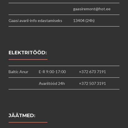
gaasiremont@hot.ee
Gaasi avarii-info edastamiseks
13404 (24h)
ELEKTRITÖÖD:
Baltic Anur
E-R 9:00-17:00
+372 673 7191
Avariitööd 24h
+372 507 3191
JÄÄTMED: